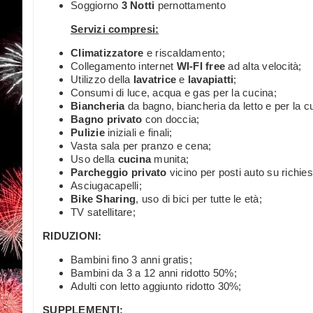
Soggiorno
3 Notti
pernottamento
Servizi compresi:
Climatizzatore
e riscaldamento;
Collegamento internet
WI-FI free
ad alta velocità;
Utilizzo della
lavatrice
e
lavapiatti
;
Consumi di luce, acqua e gas per la cucina;
Biancheria
da bagno, biancheria da letto e per la c
Bagno privato
con doccia;
Pulizie
iniziali e finali;
Vasta sala per pranzo e cena;
Uso della
cucina
munita;
Parcheggio privato
vicino per posti auto su richiest
Asciugacapelli;
Bike Sharing
, uso di bici per tutte le età;
TV satellitare;
RIDUZIONI:
Bambini fino 3 anni gratis;
Bambini da 3 a 12 anni ridotto 50%;
Adulti con letto aggiunto ridotto 30%;
SUPPLEMENTI: