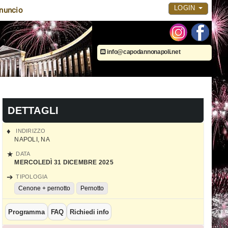
LOGIN
nuncio
info@capodannonapoli.net
DETTAGLI
INDIRIZZO
NAPOLI
,
NA
DATA
MERCOLEDÌ 31 DICEMBRE 2025
TIPOLOGIA
Cenone + pernotto
Pernotto
Programma
FAQ
Richiedi info