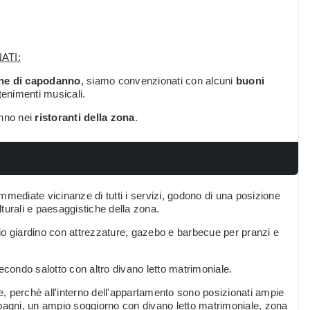
ATI:
ne di capodanno
, siamo convenzionati con alcuni
buoni
tenimenti musicali.
anno nei
ristoranti della zona
.
 immediate vicinanze di tutti i servizi, godono di una posizione
culturali e paesaggistiche della zona.
io giardino con attrezzature, gazebo e barbecue per pranzi e
 secondo salotto con altro divano letto matrimoniale.
, perchè all'interno dell'appartamento sono posizionati ampie
 bagni, un ampio soggiorno con divano letto matrimoniale, zona