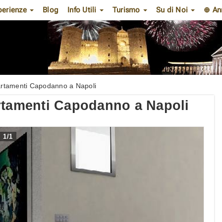
perienze
Blog
Info Utili
Turismo
Su di Noi
⊕ An
artamenti Capodanno a Napoli
artamenti Capodanno a Napoli
1
/
1