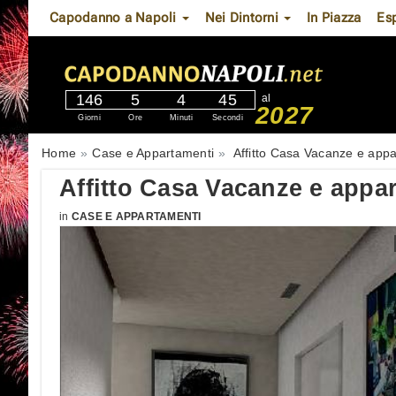
Capodanno a Napoli
Nei Dintorni
In Piazza
Es
146
5
4
44
al
2027
Giorni
Ore
Minuti
Secondi
Home
Case e Appartamenti
Affitto Casa Vacanze e app
Affitto Casa Vacanze e app
in
CASE E APPARTAMENTI