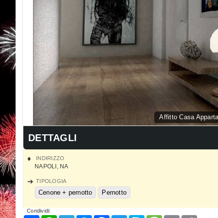
Affitto Casa Appar
DETTAGLI
INDIRIZZO
NAPOLI
,
NA
TIPOLOGIA
Cenone + pernotto
Pernotto
Condividi: