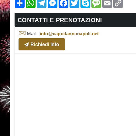
Condividi
WhatsApp
Telegram
Messenger
Facebook
Twitter
Skype
Message
Email
Copy
Link
CONTATTI E PRENOTAZIONI
Mail:
info@capodannonapoli.net
Richiedi info