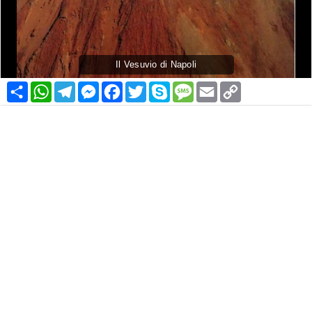
Il Vesuvio di Napoli
Condividi
WhatsApp
Telegram
Messenger
Facebook
Twitter
Skype
Message
Email
Copy
Link