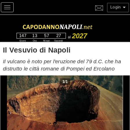
Login
Toggle navigation
2027
147
13
57
26
al
Giorni
Ore
Minuti
Secondi
Il Vesuvio di Napoli
Il vulcano è noto per l'eruzione del 79 d.C. che ha
distrutto le città romane di Pompei ed Ercolano
1
/
1