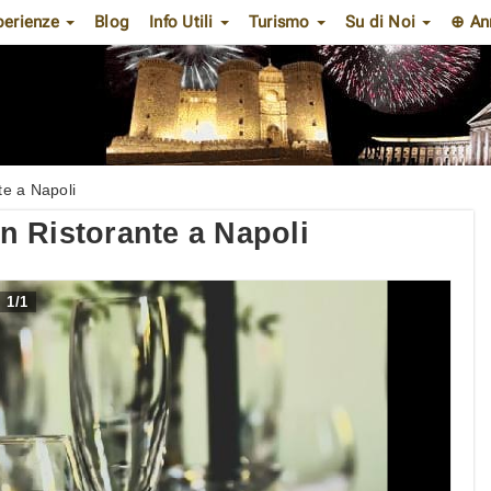
perienze
Blog
Info Utili
Turismo
Su di Noi
⊕ An
e a Napoli
 Ristorante a Napoli
1
/
1