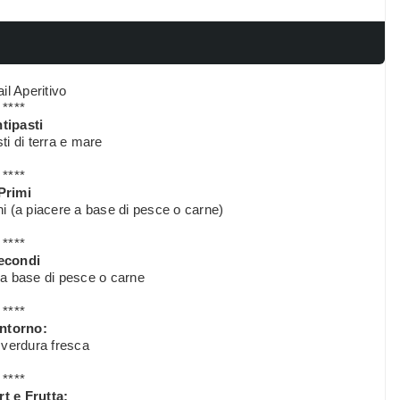
il Aperitivo
****
tipasti
ti di terra e mare
****
Primi
hi (a piacere a base di pesce o carne)
****
econdi
a base di pesce o carne
****
ntorno:
 verdura fresca
****
t e Frutta: