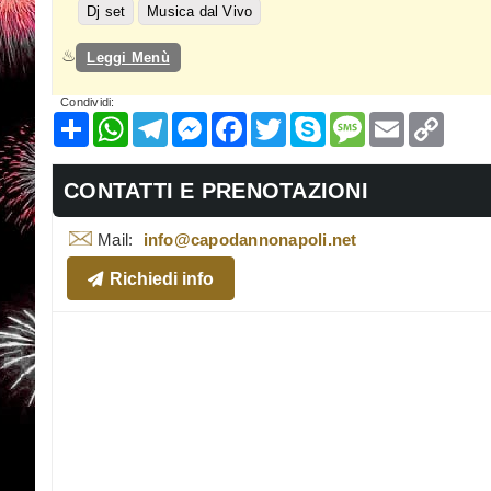
Dj set
Musica dal Vivo
Leggi Menù
Condividi:
Condividi
WhatsApp
Telegram
Messenger
Facebook
Twitter
Skype
Message
Email
Copy
Link
CONTATTI E PRENOTAZIONI
Mail:
info@capodannonapoli.net
Richiedi info