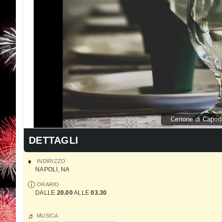
Cenone di Capoda
DETTAGLI
INDIRIZZO
NAPOLI
,
NA
ORARIO
DALLE
20.00
ALLE
03.30
MUSICA