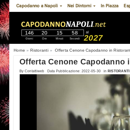
Capodanno a Napoli
Nei Dintorni
In Piazza
Es
146
20
15
57
al
2027
Giorni
Ore
Minuti
Secondi
Home
Ristoranti
Offerta Cenone Capodanno in Ristorant
Offerta Cenone Capodanno in
By
Contattiweb
Data Pubblicazione:
2022-05-30
in
RISTORANTI