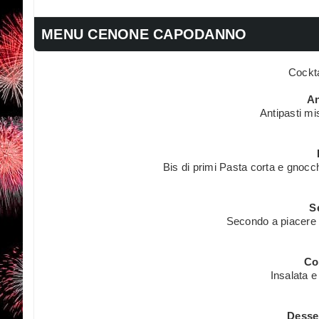
MENU CENONE CAPODANNO
Cockta
An
Antipasti mis
Bis di primi Pasta corta e gnocc
S
Secondo a piacere 
Co
Insalata e
Desser