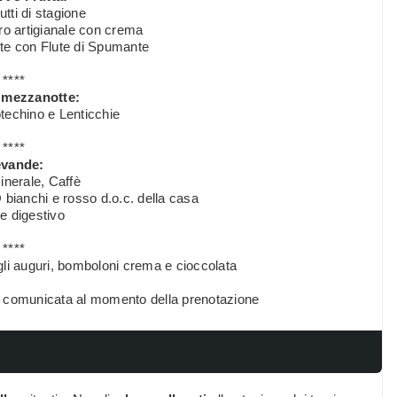
utti di stagione
o artigianale con crema
tte con Flute di Spumante
****
 mezzanotte:
techino e Lenticchie
****
vande:
nerale, Caffè
 bianchi e rosso d.o.c. della casa
e digestivo
****
li auguri, bomboloni crema e cioccolata
va comunicata al momento della prenotazione