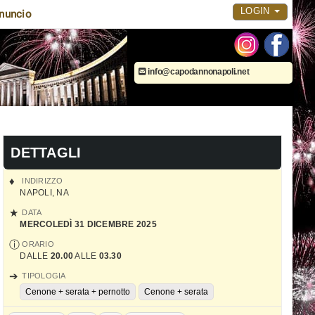
LOGIN
nuncio
info@capodannonapoli.net
DETTAGLI
INDIRIZZO
NAPOLI
,
NA
DATA
MERCOLEDÌ 31 DICEMBRE 2025
ORARIO
DALLE
20.00
ALLE
03.30
TIPOLOGIA
Cenone + serata + pernotto
Cenone + serata