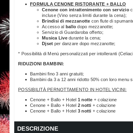
FORMULA CENONE RISTORANTE + BALLO
Cenone con intrattenimento con servizio
c
incluse (Vino senza limiti durante la cena);
Brindisi di mezzanotte
con flute di spumant
Accesso al
ballo
dopo mezzanotte;
Servizio di Guardaroba offerto;
Musica Live
durante la cena;
Djset
per danzare dopo mezzanotte;
* Possibilità di Menù personalizzati per intolleranti (Celiaci,
RIDUZIONI BAMBINI:
Bambini fino 3 anni gratuiti;
Bambini da 3 a 12 anni ridotto 50% con loro menu s
POSSIBILITÀ PERNOTTAMENTO IN HOTEL VICINI:
Cenone + Ballo + Hotel
1 notte
+ colazione
Cenone + Ballo + Hotel
2 notti
+ colazione
Cenone + Ballo + Hotel
3 notti
+ colazione
DESCRIZIONE