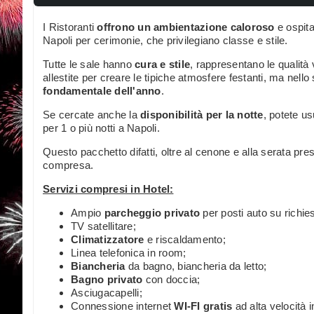
I Ristoranti
offrono un ambientazione caloroso
e ospita
Napoli per cerimonie, che privilegiano classe e stile.
Tutte le sale hanno
cura e stile
, rappresentano le qualità 
allestite per creare le tipiche atmosfere festanti, ma nello
fondamentale dell'anno
.
Se cercate anche la
disponibilità per la notte
, potete u
per 1 o più notti a Napoli.
Questo pacchetto difatti, oltre al cenone e alla serata pre
compresa.
Servizi compresi in Hotel:
Ampio
parcheggio privato
per posti auto su richies
TV satellitare;
Climatizzatore
e riscaldamento;
Linea telefonica in room;
Biancheria
da bagno, biancheria da letto;
Bagno privato
con doccia;
Asciugacapelli;
Connessione internet
WI-FI gratis
ad alta velocità 