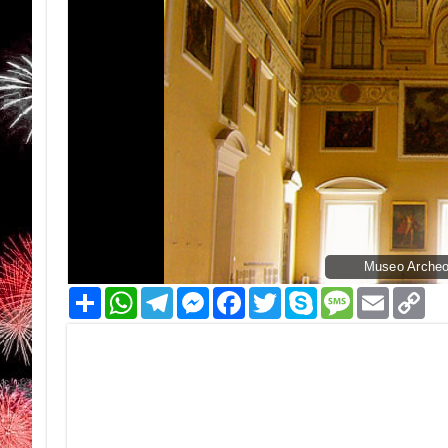
Museo Archeol
Condividi
WhatsApp
Telegram
Messenger
Facebook
Twitter
Skype
Message
Email
Co
Li