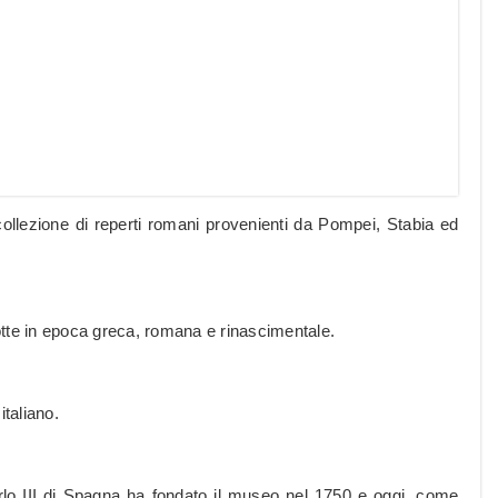
llezione di reperti romani provenienti da Pompei, Stabia ed
otte in epoca greca, romana e rinascimentale.
italiano.
lo III di Spagna ha fondato il museo nel 1750 e oggi, come