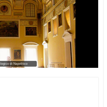
ogico di Napolitico
py
nk