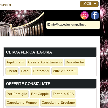
LOGIN
nuncio
info@capodannonapoli.net
CERCA PER CATEGORIA
Agriturismi
Case e Appartamenti
Discoteche
Eventi
Hotel
Ristoranti
Ville e Castelli
OFFERTE CONSIGLIATE
Per Famiglie
Per Coppie
Terme o SPA
Capodanno Pompei
Capodanno Ercolano