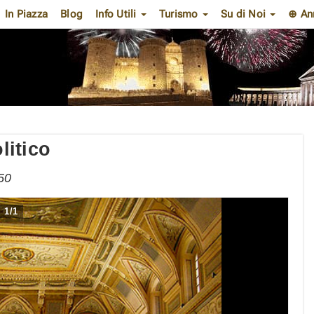
In Piazza
Blog
Info Utili
Turismo
Su di Noi
⊕ An
litico
50
1
/
1