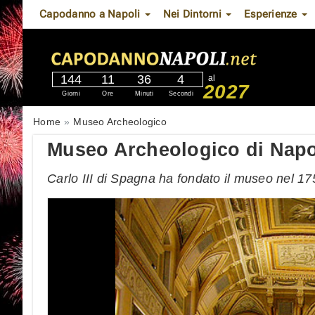
Capodanno a Napoli
Nei Dintorni
Esperienze
144
11
36
3
al
2027
Giorni
Ore
Minuti
Secondi
Home
Museo Archeologico
Museo Archeologico di Napo
Carlo III di Spagna ha fondato il museo nel 17