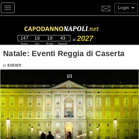
Login
Toggle navigation
2027
147
16
18
43
al
Giorni
Ore
Minuti
Secondi
Natale: Eventi Reggia di Caserta
in
EVENTI
1
/
1