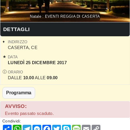
Natale : EVENTI REGGIA DI CASERTA
DETTAGLI
INDIRIZZO
CASERTA
,
CE
DATA
LUNEDÌ 25 DICEMBRE 2017
ORARIO
DALLE
10.00
ALLE
09.00
Programma
AVVISO:
Evento passato scaduto.
Condividi:
Condividi
WhatsApp
Telegram
Messenger
Facebook
Twitter
Skype
Message
Email
Copy